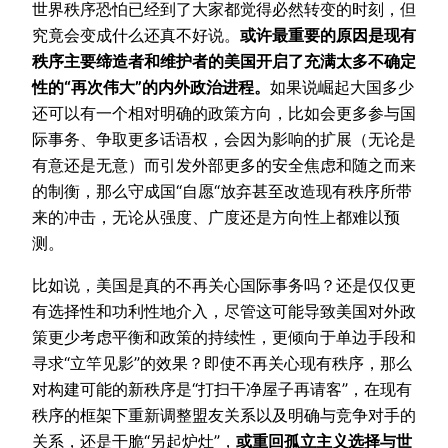
世界秩序恐怕已经到了大家都觉得必然转变的时刻，但
究竟会变成什么还真不好说。
或许最重要的原因是现有
秩序主要缔造者和维护者的美国开启了充满太多不确定
性的“再次伟大”的内外政治进程。
如果说崛起大国多少
还可以有一个相对明确的政策方向，比如会更多参与国
际事务、争取更多话语权，会因为影响的扩展（无论是
有意还是无意）而引发外部更多的安全焦虑和随之而来
的制衡，那么守成国“自愿“放弃甚至改造现有秩序所带
来的冲击，无论从强度、广度还是方向性上都难以预
测。
比如说，美国是真的不再关心国际事务吗？还是仅仅更
有选择性和功利性地介入，尽管这可能导致美国对外政
策更少考虑平衡和政策的持续性，更倾向于单边手段和
寻求“立竿见影”的效果？即使不再关心现有秩序，那么
对构建可能的新秩序是“打扫干净屋子再请客”，在现有
秩序的框架下重新调整盟友关系以及明确与竞争对手的
关系，还是干脆“另起炉灶”，
或重回孤立主义选择与世