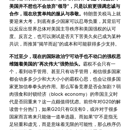
美国并不想也不会放弃“领导“，只是以前更强调忠诚与
合作，现在欣赏单纯的服从与恭敬。
特朗普关税马上就
要迎来大考，到底有多少国家可以忍辱负重，其背后可
以反应出世界总体对美国主导秩序和美国强权的认可
度。反言之，也可以测试是否天下苦美久矣已成为某种
共识，而推算“揭竿而起”的成本和可能获得多少支持。
不过至少，现在的国际政治宁可动手也不动口的强权思
维随着美国的“再次伟大“强势抬头。
霸权不会只有一
个，看到动手管用、甚至只有动手管用，相信很多国家
都会动多多少少和大大小小的霸权心思，也会让很多国
家更加信奉拳头的作用。那么军备竞赛是否会加剧？弱
肉强食和封锁经济（block economy）的帝国主义时
代是否回重来？这一点颇值得忧虑。前些年对G20的解
读曾十分热门，如果G20只有G没有0，或许对于很多
国家而言将来只能做一道单选题。而如果“0“不是指无
足轻重和虚无，而是意味着无限的可能性，那么秩序仍