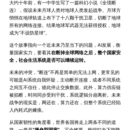
大约十年前，有一中学生写了一篇科幻小说《全境断
连》，假设未来月球人类对地球人类发起战争。月球方
悄悄在地球轨道上布下了十八颗干扰卫星，切断了地球
所有的网络连接。结果地球军武器无法获得授权，地球
成为“不设防星球”。
这个故事指向一个近未来乃至当下的问题，AI发展，衡
量国家实力，要看其
在断掉全球网络之后，整个国家安
全，社会生活系统是否可以继续运转。
未来的冲突，“断连”不再是简单的无法上网，更常见的
可能是AI系统自我怀疑，主动断开连接，或者不同系统
之间互不信任，彼此停止交换数据。此外，算力供应链
被掐断，时间同步受到干扰，系统逻辑分崩离析。未来
战争的现实是，网还在，算力还在，但整个系统已经陷
入内耗式的瘫痪。
从国家韧性的角度看，世界各国将走上两条不同的道
路。一类是
“堡垒型国家”
，冗余够厚，极端打击下能降