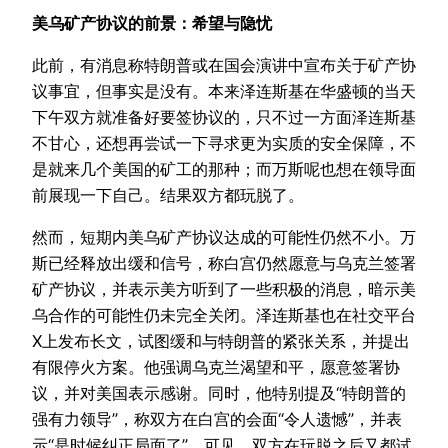
美乌矿产协议的前景：希望与隐忧
此前，有消息称特朗普或在国会演讲中宣布关于矿产协
议事宜，但事实是没有。本来泽连斯基在华盛顿的当天
下午双方就准备好要签协议的，只不过一方面泽连斯基
不甘心，还想再尝试一下寻求更为实质的安全保障，不
是就来几个美国的矿工的那种；而万斯呢也想在领导面
前展现一下自己。结果双方都玩脱了。
然而，短期内美乌矿产协议达成的可能性仍然不小。万
斯已经释放出缓和信号，称白宫仍然愿意与乌克兰签署
矿产协议，并表示美方听到了一些积极的消息，暗示美
乌合作的可能性仍未完全关闭。泽连斯基也在社交平台
X上发布长文，试图缓和与特朗普的紧张关系，并提出
有限停火方案。他强调乌克兰渴望和平，愿意签署协
议，并对美国表示感谢。同时，他特别提及“特朗普的
强有力领导”，称双方在白宫的会面“令人遗憾”，并表
示“是时候纠正局面了”。可见，双方在玩脱之后又都试