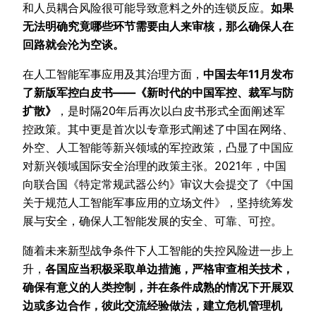
和人员耦合风险很可能导致意料之外的连锁反应。
如果
无法明确究竟哪些环节需要由人来审核，那么确保人在
回路就会沦为空谈。
在人工智能军事应用及其治理方面，
中国去年11月发布
了新版军控白皮书——《新时代的中国军控、裁军与防
扩散》
，是时隔20年后再次以白皮书形式全面阐述军
控政策。其中更是首次以专章形式阐述了中国在网络、
外空、人工智能等新兴领域的军控政策，凸显了中国应
对新兴领域国际安全治理的政策主张。2021年，中国
向联合国《特定常规武器公约》审议大会提交了《中国
关于规范人工智能军事应用的立场文件》，坚持统筹发
展与安全，确保人工智能发展的安全、可靠、可控。
随着未来新型战争条件下人工智能的失控风险进一步上
升，
各国应当积极采取单边措施，严格审查相关技术，
确保有意义的人类控制，并在条件成熟的情况下开展双
边或多边合作，彼此交流经验做法，建立危机管理机