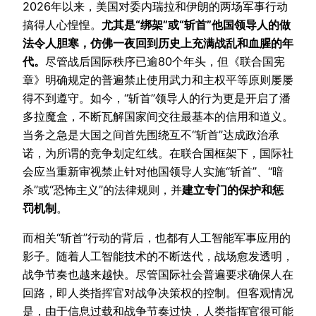
2026年以来，美国对委内瑞拉和伊朗的两场军事行动
搞得人心惶惶。
尤其是“绑架”或“斩首”他国领导人的做
法令人胆寒，仿佛一夜回到历史上充满战乱和血腥的年
代。
尽管战后国际秩序已逾80个年头，但《联合国宪
章》明确规定的普遍禁止使用武力和主权平等原则屡屡
得不到遵守。如今，“斩首”领导人的行为更是开启了潘
多拉魔盒，不断瓦解国家间交往最基本的信用和道义。
当务之急是大国之间首先围绕互不“斩首”达成政治承
诺，为所谓的竞争划定红线。在联合国框架下，国际社
会应当重新审视禁止针对他国领导人实施“斩首”、“暗
杀”或“恐怖主义”的法律规则，并
建立专门的保护和惩
罚机制
。
而相关“斩首”行动的背后，也都有人工智能军事应用的
影子。随着人工智能技术的不断迭代，战场愈发透明，
战争节奏也越来越快。尽管国际社会普遍要求确保人在
回路，即人类指挥官对战争决策权的控制。但客观情况
是，由于信息过载和战争节奏过快，人类指挥官很可能