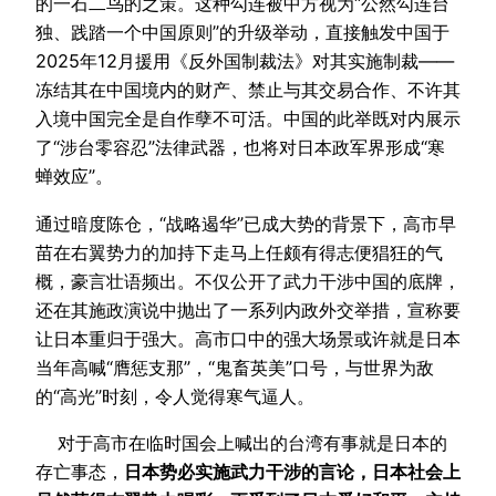
的一石二鸟的之策。这种勾连被中方视为“公然勾连台
独、践踏一个中国原则”的升级举动，直接触发中国于
2025年12月援用《反外国制裁法》对其实施制裁——
冻结其在中国境内的财产、禁止与其交易合作、不许其
入境中国完全是自作孽不可活。中国的此举既对内展示
了“涉台零容忍”法律武器，也将对日本政军界形成“寒
蝉效应”。
通过暗度陈仓，“战略遏华”已成大势的背景下，高市早
苗在右翼势力的加持下走马上任颇有得志便猖狂的气
概，豪言壮语频出。不仅公开了武力干涉中国的底牌，
还在其施政演说中抛出了一系列内政外交举措，宣称要
让日本重归于强大。高市口中的强大场景或许就是日本
当年高喊“膺惩支那”，“鬼畜英美”口号，与世界为敌
的“高光”时刻，令人觉得寒气逼人。
对于高市在临时国会上喊出的台湾有事就是日本的
存亡事态，
日本势必实施武力干涉的言论，日本社会上