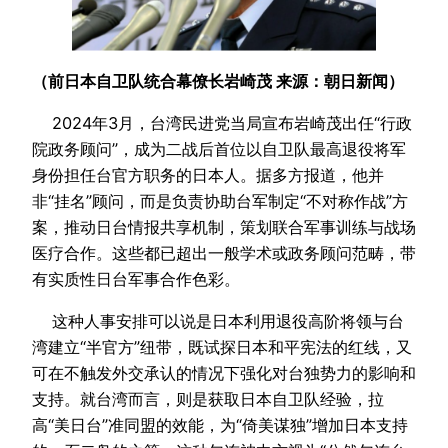
（前日本自卫队统合幕僚长岩崎茂 来源：朝日新闻）
2024年3月，台湾民进党当局宣布岩崎茂出任“行政
院政务顾问”，成为二战后首位以自卫队最高退役将军
身份担任台官方职务的日本人。据多方报道，他并
非“挂名”顾问，而是负责协助台军制定“不对称作战”方
案，推动日台情报共享机制，策划联合军事训练与战场
医疗合作。这些都已超出一般学术或政务顾问范畴，带
有实质性日台军事合作色彩。
这种人事安排可以说是日本利用退役高阶将领与台
湾建立“半官方”纽带，既试探日本和平宪法的红线，又
可在不触发外交承认的情况下强化对台独势力的影响和
支持。就台湾而言，则是获取日本自卫队经验，拉
高“美日台”准同盟的效能，为“倚美谋独”增加日本支持