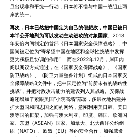
旦出现非和平统一行动，日本将不惜与中国一战阻止两
岸的统一。
再次，日本已然把中国定为自己的假想敌，中国已被日
本半公开地列为可以发动主动进攻的对象国家
。2013
年安倍内阁制定的首部《日本国家安全保障战略》，中
国尚被定位为“寄希望中国在地区和全球性挑战中发挥
更为积极且协调的作用”， 而在2022年12月，岸田内
阁以阁议方式通过，在《国家安全保障战略》、《国家
防卫战略》、《防卫力量整备计划》组成的日本国家安
全保障战略3文件中，把中国定位为“前所未有的战略性
挑战”，并把对敌攻击能力的建设列入其战略。安保战
略还增加了紧跟美国“小院高墙”部署，多层次地构建并
扩大盟国和同志国之间的网络，意图利用美日韩、美日
澳等国的框架，加强与澳大利亚、印度、韩国、欧洲国
家、东盟（ASEAN）国家、加拿大、北大西洋公约组
织（NATO）、欧盟（EU）等的安全合作，加强威慑