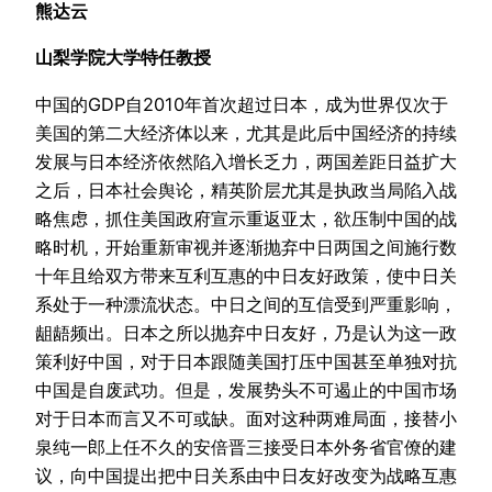
熊达云
山梨学院大学特任教授
中国的GDP自2010年首次超过日本，成为世界仅次于
美国的第二大经济体以来，尤其是此后中国经济的持续
发展与日本经济依然陷入增长乏力，两国差距日益扩大
之后，日本社会舆论，精英阶层尤其是执政当局陷入战
略焦虑，抓住美国政府宣示重返亚太，欲压制中国的战
略时机，开始重新审视并逐渐抛弃中日两国之间施行数
十年且给双方带来互利互惠的中日友好政策，使中日关
系处于一种漂流状态。中日之间的互信受到严重影响，
龃龉频出。日本之所以抛弃中日友好，乃是认为这一政
策利好中国，对于日本跟随美国打压中国甚至单独对抗
中国是自废武功。但是，发展势头不可遏止的中国市场
对于日本而言又不可或缺。面对这种两难局面，接替小
泉纯一郎上任不久的安倍晋三接受日本外务省官僚的建
议，向中国提出把中日关系由中日友好改变为战略互惠