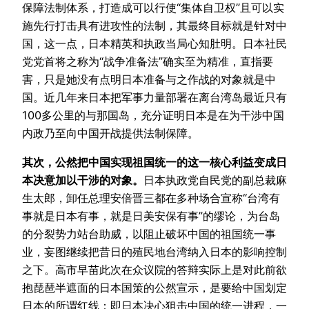
保障法制体系，打造成可以行使“集体自卫权”且可以实
施先行打击具有进攻性的法制，其最终目标就是针对中
国，这一点，日本精英和执政当局心知肚明。日本社民
党党首将之称为“战争准备法”确实至为精准，直指要
害，只是她没有点明日本准备与之作战的对象就是中
国。近几年来日本把军事力量部署在离台湾岛最近只有
100多公里的与那国岛，充分证明日本是在为干涉中国
内政乃至向中国开战提供法制保障。
其次，公然把中国实现祖国统一的这一核心利益变成日
本决意加以干涉的对象。
日本执政党自民党的副总裁麻
生太郎，卸任总理安倍晋三都在多种场合宣称“台湾有
事就是日本有事，就是日美安保有事”的缪论，为台岛
的分裂势力站台助威，以阻止破坏中国的祖国统一事
业，妄图继续把昔日的殖民地台湾纳入日本的影响控制
之下。高市早苗此次在众议院的答辩实际上是对此前欲
抱琵琶半遮面的日本国策的公然宣示，是要给中国划定
日本的所谓红线：即日本决心狙击中国的统一进程，一