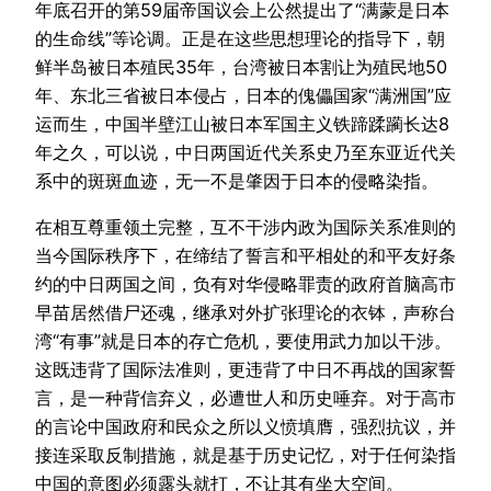
年底召开的第59届帝国议会上公然提出了“满蒙是日本
的生命线”等论调。正是在这些思想理论的指导下，朝
鲜半岛被日本殖民35年，台湾被日本割让为殖民地50
年、东北三省被日本侵占，日本的傀儡国家“满洲国”应
运而生，中国半壁江山被日本军国主义铁蹄蹂躏长达8
年之久，可以说，中日两国近代关系史乃至东亚近代关
系中的斑斑血迹，无一不是肇因于日本的侵略染指。
在相互尊重领土完整，互不干涉内政为国际关系准则的
当今国际秩序下，在缔结了誓言和平相处的和平友好条
约的中日两国之间，负有对华侵略罪责的政府首脑高市
早苗居然借尸还魂，继承对外扩张理论的衣钵，声称台
湾“有事”就是日本的存亡危机，要使用武力加以干涉。
这既违背了国际法准则，更违背了中日不再战的国家誓
言，是一种背信弃义，必遭世人和历史唾弃。对于高市
的言论中国政府和民众之所以义愤填膺，强烈抗议，并
接连采取反制措施，就是基于历史记忆，对于任何染指
中国的意图必须露头就打，不让其有坐大空间。