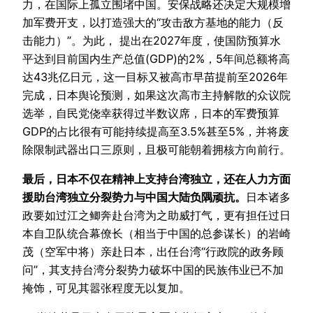
力，在国际上孤立围堵中国。安保战略还决定大规模增
加军费开支，以打造强大的“攻击敌方基地的能力（反
击能力）”。为此， 提出在2027年度，使国防预算水
平达到目前国内生产总值(GDP)的2%，5年间总额将高
达43兆亿日元，这一目标又被高市早苗提前至2026年
完成，日本舆论预测，如果这次高市主持解散的众议院
选举，自民党侥幸获得过半数议席，日本的军费预算
GDP的占比很有可能持续提高至3.5%甚至5%，并将废
除限制武器出口三原则，且极可能朝着拥核方向前行。
最后，日本不仅在精神上支持台湾独立，还在人力方面
援助台湾独立分裂势力与中国大陆负隅顽抗。
日本诸多
政要如过江之鲫奔赴台湾为之助威打气，更有担任过日
本自卫队统合幕僚长（相当于中国的总参谋长）的岩崎
茂（空军中将）亲赴日本，出任台湾“行政院的政务顾
问”，其支持台湾分裂势力破坏中国的民族伟业已不加
掩饰，可见其嚣张程度无以复加。