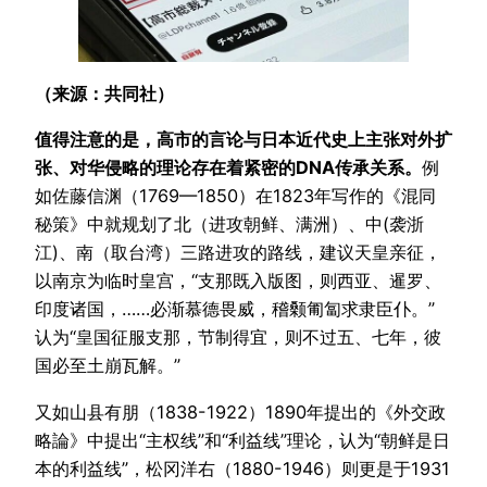
（来源：共同社）
值得注意的是，高市的言论与日本近代史上主张对外扩
张、对华侵略的理论存在着紧密的DNA传承关系。
例
如佐藤信渊（1769—1850）在1823年写作的《混同
秘策》中就规划了北（进攻朝鲜、满洲）、中(袭浙
江)、南（取台湾）三路进攻的路线，建议天皇亲征，
以南京为临时皇宫，“支那既入版图，则西亚、暹罗、
印度诸国，……必渐慕德畏威，稽颡匍匐求隶臣仆。”
认为“皇国征服支那，节制得宜，则不过五、七年，彼
国必至土崩瓦解。”
又如山县有朋（1838-1922）1890年提出的《外交政
略論》中提出“主权线”和“利益线”理论，认为“朝鲜是日
本的利益线”，松冈洋右（1880-1946）则更是于1931