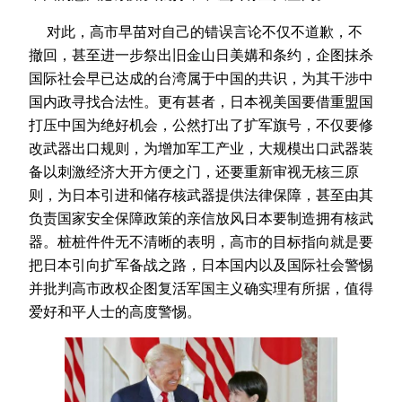
对此，高市早苗对自己的错误言论不仅不道歉，不
撤回，甚至进一步祭出旧金山日美媾和条约，企图抹杀
国际社会早已达成的台湾属于中国的共识，为其干涉中
国内政寻找合法性。更有甚者，日本视美国要借重盟国
打压中国为绝好机会，公然打出了扩军旗号，不仅要修
改武器出口规则，为增加军工产业，大规模出口武器装
备以刺激经济大开方便之门，还要重新审视无核三原
则，为日本引进和储存核武器提供法律保障，甚至由其
负责国家安全保障政策的亲信放风日本要制造拥有核武
器。桩桩件件无不清晰的表明，高市的目标指向就是要
把日本引向扩军备战之路，日本国内以及国际社会警惕
并批判高市政权企图复活军国主义确实理有所据，值得
爱好和平人士的高度警惕。